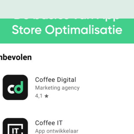
groeien.
Ga naar
Over ons
Werken bi