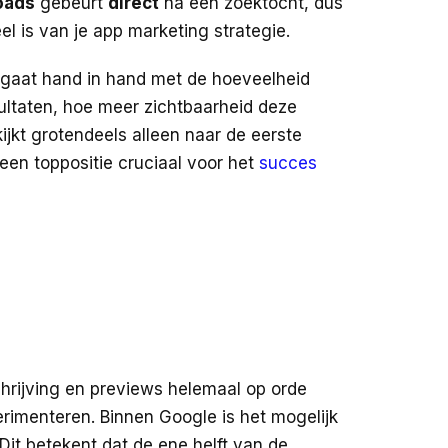
oads
gebeurt
direct
na een zoektocht, dus
el is van je app marketing strategie.
n gaat hand in hand met de hoeveelheid
ultaten, hoe meer zichtbaarheid deze
ijkt grotendeels alleen naar de eerste
een toppositie cruciaal voor het
succes
schrijving en previews helemaal op orde
perimenteren. Binnen Google is het mogelijk
 Dit betekent dat de ene helft van de