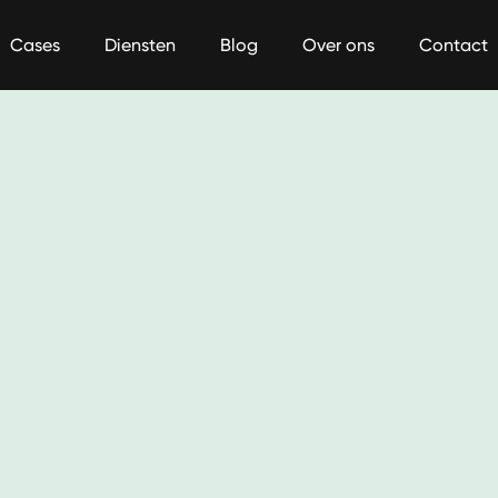
Cases
Diensten
Blog
Over ons
Contact
Performance Marketing
arketing
Online Marketing
Retention &
campagnes 
Betaalde zichtbaarheid. De 
Gebruikers be
n er 
snelste manier om te 
converteren n