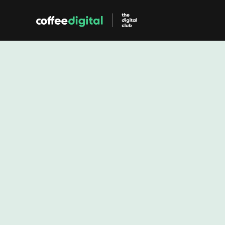
App Marketing
Performance M
App Store Optimalisatie
Betaalde (CPC) 
Organische vindbaarheid in 
in de app stores e
de app stores.