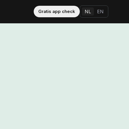
Gratis app check
NL
EN
Andere oplossingen
Apple Search Ads
 CRO
App Promotie
houden en 
aar betaald.