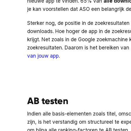
nieuwe app te vinden. 65% van
alle downl
je kan voorstellen dat ASO een belangrijk de
Sterker nog, de positie in de zoekresultate
downloads. Hoe hoger de app in de zoekres
krijgt. Net zoals in de Google zoekmachine k
zoekresultaten. Daarom is het bereiken van 
van jouw app
.
AB testen
Indien alle basis-elementen zoals titel, om
zijn, is het verstandig om structureel te ex
om bijna alle ranking-factoren te AB testen.