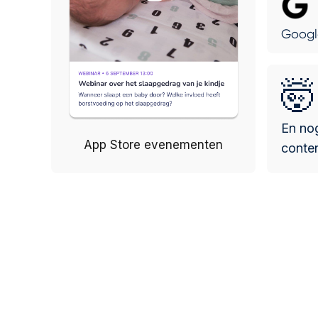
Googl
🤯
En nog
App Store evenementen
conten