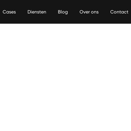
Cases
Diensten
Blog
Over ons
Contact
Performance Marketing
arketing
Online Marketing
Retention &
campagnes 
Betaalde zichtbaarheid. De 
Gebruikers be
n er 
snelste manier om te 
converteren n