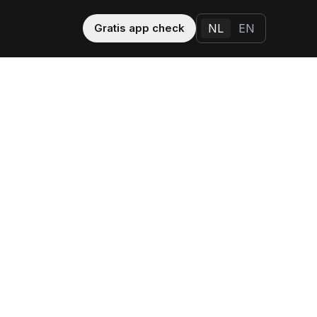
Gratis app check
NL
EN
Andere oplossingen
Apple Search Ads
 CRO
App Promotie
houden en 
aar betaald.