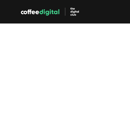
App Marketing
Performance M
App Store Optimalisatie
Betaalde (CPC) 
Organische vindbaarheid in 
in de app stores e
de app stores.