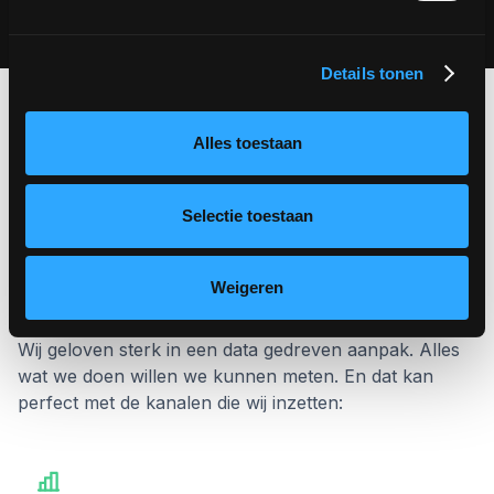
Details tonen
Alles toestaan
Onze
brand awareness
Selectie toestaan
strategie
voor het succes
van jouw app
Weigeren
Wij geloven sterk in een data gedreven aanpak. Alles
wat we doen willen we kunnen meten. En dat kan
perfect met de kanalen die wij inzetten: