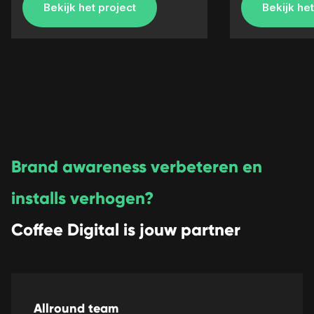
Bekijk het project
Bekijk het
Brand awareness verbeteren en
installs verhogen?
Coffee Digital is jouw partner
Allround team