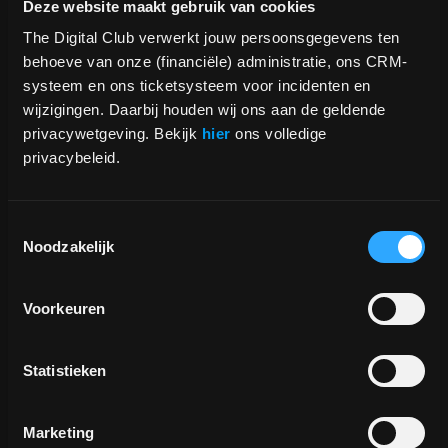
Deze website maakt gebruik van cookies
The Digital Club verwerkt jouw persoonsgegevens ten 
Neem contact op
behoeve van onze (financiële) administratie, ons CRM-
systeem en ons ticketsysteem voor incidenten en 
wijzigingen. Daarbij houden wij ons aan de geldende 
privacywetgeving. Bekijk 
hier
 ons volledige 
Werkwijze
privacybeleid.
Wij werken in sprints van twee weken gevolgd
door een retrospective. In deze retrospectives
Toestemmingsselectie
evalueren we de voortgang en passen we
Noodzakelijk
onze strategie indien nodig aan.
Voorkeuren
Over ons
Statistieken
Marketing