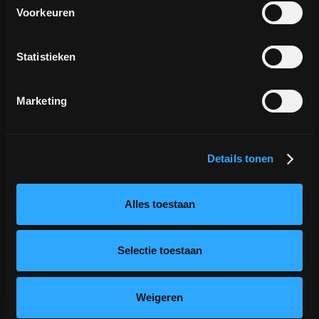
Voorkeuren
We do App Marketing. Based in Utrecht.
Statistieken
Coffee Digital is part of
The Digital Club.
Marketing
Vliegend Hertlaan 41, 3526 KT Utrecht
Details tonen
hello@coffeedigital.nl
+31 30 721 0774
Alles toestaan
Selectie toestaan
Weigeren