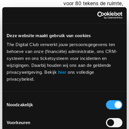
voor 80 tekens de ruimte,
benut deze dus goed.
Daarnaast is het
belangrijk om je
beschrijving continu te
Deze website maakt gebruik van cookies
testen voor de beste
The Digital Club verwerkt jouw persoonsgegevens ten 
conversie.
behoeve van onze (financiële) administratie, ons CRM-
systeem en ons ticketsysteem voor incidenten en 
Lange beschrijving
wijzigingen. Daarbij houden wij ons aan de geldende 
privacywetgeving. Bekijk 
hier
 ons volledige 
De lange beschrijving
privacybeleid.
heeft een karakterlimiet
van 4.000 tekens, toch
Toestemmingsselectie
moeten de zoekwoorden
Noodzakelijk
zorgvuldig gekozen
worden. In deze
Voorkeuren
beschrijving kan je