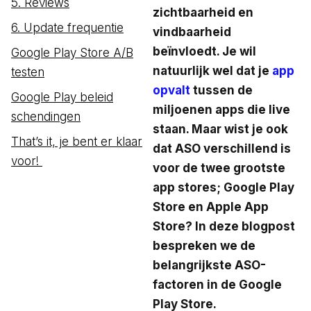
5. Reviews
zichtbaarheid en
6. Update frequentie
vindbaarheid
beïnvloedt. Je wil
Google Play Store A/B
natuurlijk wel dat je
app
testen
opvalt
tussen de
Google Play beleid
miljoenen apps die live
schendingen
staan. Maar wist je ook
That’s it, je bent er klaar
dat ASO verschillend is
voor!
voor de twee grootste
app stores; Google Play
Store en Apple App
Store? In deze blogpost
bespreken we de
belangrijkste ASO-
factoren in de Google
Play Store.