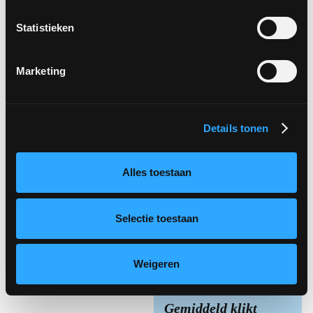
bovendien long-tail
Statistieken
zoekwoorden toevoegen
die niet in de titel of korte
Marketing
beschrijving passen. Ook
deze zoekwoorden
beïnvloeden het
Details tonen
algoritme. Gebruikers
krijgen de lange
beschrijving te zien
Alles toestaan
wanneer je op het kleine
pijltje naast de korte
Selectie toestaan
beschrijving klikken.
Weigeren
Gemiddeld klikt