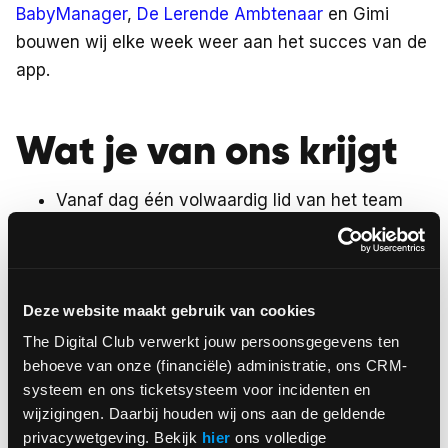
BabyManager
,
De Lerende Ambtenaar
en Gimi
bouwen wij elke week weer aan het succes van de
app.
Wat je van ons krijgt
Vanaf dag één volwaardig lid van het team
Stagevergoeding
Prettige en motiverende werkomgeving
Teamuitjes (sportactiviteiten en vrijmibo)
Deze website maakt gebruik van cookies
Informele werksfeer
Ruimte voor persoonlijke ontwikkeling
The Digital Club verwerkt jouw persoonsgegevens ten 
behoeve van onze (financiële) administratie, ons CRM-
Behulpzame collega's
systeem en ons ticketsysteem voor incidenten en 
wijzigingen. Daarbij houden wij ons aan de geldende 
privacywetgeving. Bekijk 
hier
 ons volledige 