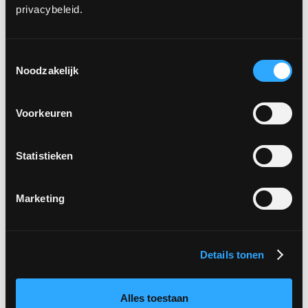
privacybeleid.
Toestemmingsselectie
Noodzakelijk
Voorkeuren
Statistieken
Zo ver gekomen?
Marketing
Tijd om te solliciteren
Details tonen
Alles toestaan