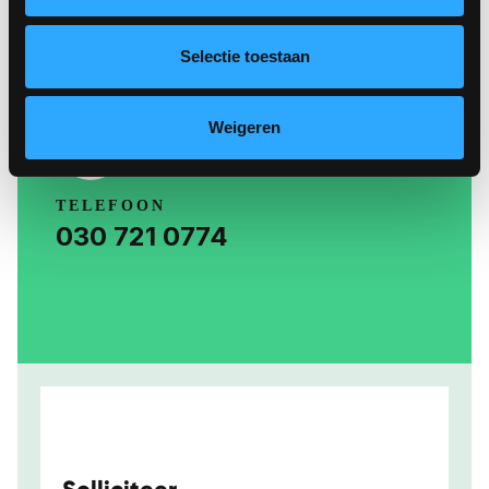
E-MAIL
Hello@coffeedigital.nl
Selectie toestaan
Weigeren
TELEFOON
030 721 0774