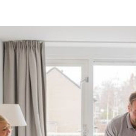
groeien.
Ga naar
Over ons
Werken bi