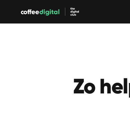
App Marketing
Zo hel
Performance M
App Store Optimalisatie
Betaalde (CPC) 
Organische vindbaarheid in 
in de app stores e
de app stores.