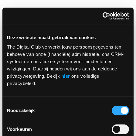
Deze website maakt gebruik van cookies
The Digital Club verwerkt jouw persoonsgegevens ten 
behoeve van onze (financiële) administratie, ons CRM-
systeem en ons ticketsysteem voor incidenten en 
wijzigingen. Daarbij houden wij ons aan de geldende 
App Marketing
privacywetgeving. Bekijk 
hier
 ons volledige 
Hoe krijg ik mijn eerste 100
privacybeleid.
downloads? 4 gratis tips voor
app marketing
Toestemmingsselectie
Noodzakelijk
Voorkeuren